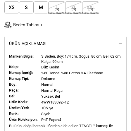
XS
S
M
L
XL
XXL
Gelince Haber Ver
Gelince Haber Ver
Gelince Haber Ver
Beden Tablosu
ÜRÜN AÇIKLAMASI
Manken Bilgisi:
S
Beden, Boy:
174
cm, Göğüs: 86 cm, Bel: 62 cm,
Kalça: 90 cm
Kalıp:
Düz Kesim
Kumaş İçeriği:
%60 Tencel %36 Cotton %4 Elasthane
Kumaş Tipi:
Dokuma
Boy:
Normal
Paça:
Normal Paça
Bel:
Yüksek Bel
Ürün Kodu:
4WW183092 -12
Üretim Yeri:
Türkiye
Renk:
Siyah
Ürün Koleksiyon:
PnT-Papav4
Bu ürün, doğal botanik liflerden elde edilen TENCEL™ kumaşı ile