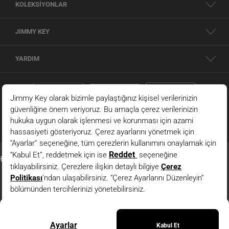
KOLEKSİYONLAR
JIMMY KEY
YARDIM
Siyah Yüksek Bel Normal Paça Gabardin Dokuma Pantolon
© 2026 - JIMMY KEY |
Bilgi Toplumu Hizmetleri