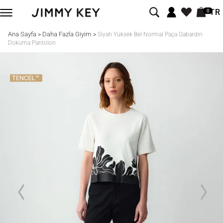
TR
0
Ana Sayfa
Daha Fazla Giyim
>
>
Siyah Yüksek Bel Normal Paça Gabardin
Dokuma Pantolon