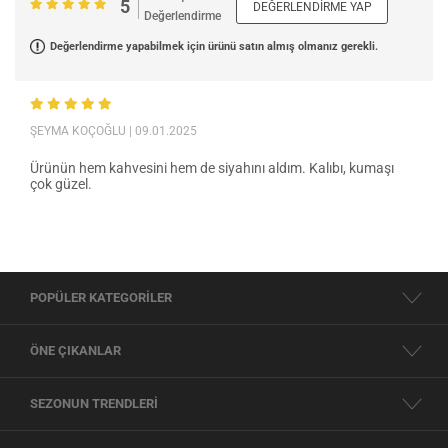
5
DEĞERLENDIRME YAP
Değerlendirme
Değerlendirme yapabilmek için ürünü satın almış olmanız gerekli.
ŞEYMA KOÇOĞLU
| 09.01.2025
Ürünün hem kahvesini hem de siyahını aldım. Kalıbı, kumaşı
çok güzel.
POPÜLER KATEGORİLER
ÖNE ÇIKANLAR
SEZONUN TRENDLERİ