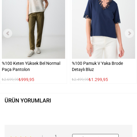
%100 Keten Yüksek Bel Normal
%100 Pamuk V Yaka Brode
Paça Pantolon
Detaylı Bluz
₺999,95
₺1.299,95
₺2.699,95
₺2.499,95
ÜRÜN YORUMLARI
1