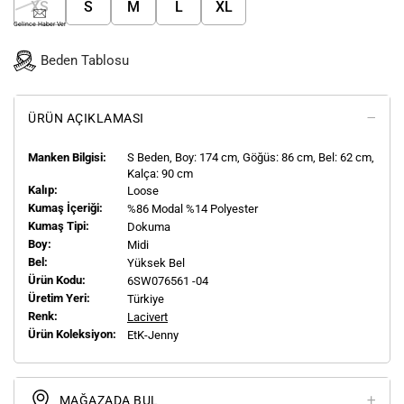
XS
S
M
L
XL
Gelince Haber Ver
Beden Tablosu
ÜRÜN AÇIKLAMASI
Manken Bilgisi:
S
Beden, Boy:
174
cm, Göğüs: 86 cm, Bel: 62 cm,
Kalça: 90 cm
Kalıp:
Loose
Kumaş İçeriği:
%86 Modal %14 Polyester
Kumaş Tipi:
Dokuma
Boy:
Midi
Bel:
Yüksek Bel
Ürün Kodu:
6SW076561 -04
Üretim Yeri:
Türkiye
Renk:
Lacivert
Ürün Koleksiyon:
EtK-Jenny
MAĞAZADA BUL