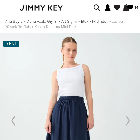
TR
0
Ana Sayfa
Daha Fazla Giyim
Alt Giyim
Etek
Midi Etek
>
>
>
>
>
Lacivert
Yüksek Bel Rahat Kesim Dokuma Midi Etek
YENİ