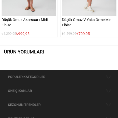
Düşük Omuz Aksesuarlı Midi
Düşük Omuz V Yaka Örme Mini
Elbise
Elbise
₺999,95
₺799,95
₺1.299,95
₺1.299,95
ÜRÜN YORUMLARI
POPÜLER KATEGORİLER
ÖNE ÇIKANLAR
SEZONUN TRENDLERİ