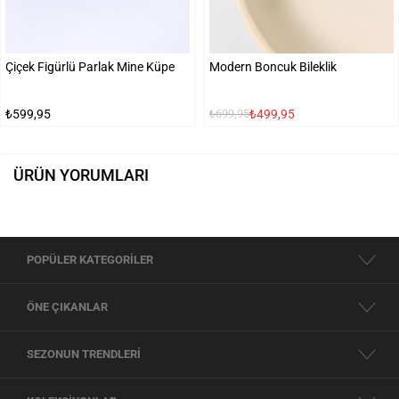
Çiçek Figürlü Parlak Mine Küpe
Modern Boncuk Bileklik
₺599,95
₺499,95
₺699,95
ÜRÜN YORUMLARI
POPÜLER KATEGORİLER
ÖNE ÇIKANLAR
SEZONUN TRENDLERİ