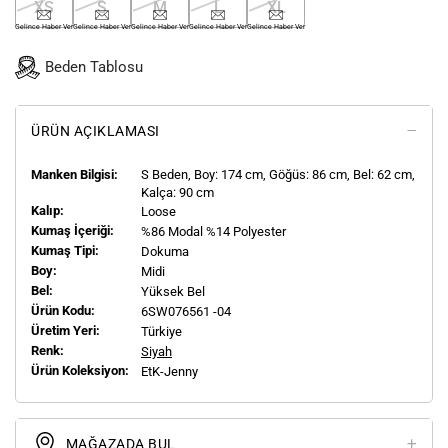
XS
S
M
L
XL
Gelince Haber Ver
Gelince Haber Ver
Gelince Haber Ver
Gelince Haber Ver
Gelince Haber Ver
Beden Tablosu
ÜRÜN AÇIKLAMASI
Manken Bilgisi:
S
Beden, Boy:
174
cm, Göğüs: 86 cm, Bel: 62 cm,
Kalça: 90 cm
Kalıp:
Loose
Kumaş İçeriği:
%86 Modal %14 Polyester
Kumaş Tipi:
Dokuma
Boy:
Midi
Bel:
Yüksek Bel
Ürün Kodu:
6SW076561 -04
Üretim Yeri:
Türkiye
Renk:
Siyah
Ürün Koleksiyon:
EtK-Jenny
MAĞAZADA BUL