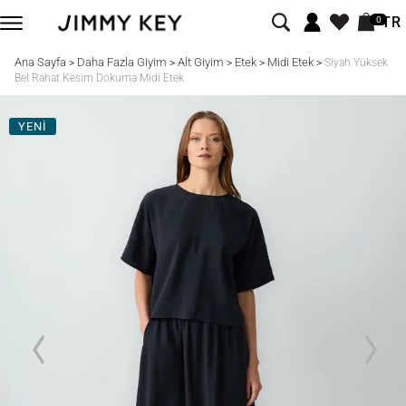
TR
0
Ana Sayfa
Daha Fazla Giyim
Alt Giyim
Etek
Midi Etek
>
>
>
>
>
Siyah Yüksek
Bel Rahat Kesim Dokuma Midi Etek
YENİ