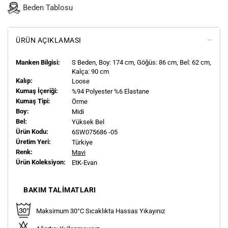
Beden Tablosu
ÜRÜN AÇIKLAMASI
Manken Bilgisi:
S
Beden, Boy:
174
cm, Göğüs: 86 cm, Bel: 62 cm,
Kalça: 90 cm
Kalıp:
Loose
Kumaş İçeriği:
%94 Polyester %6 Elastane
Kumaş Tipi:
Örme
Boy:
Midi
Bel:
Yüksek Bel
Ürün Kodu:
6SW075686 -05
Üretim Yeri:
Türkiye
Renk:
Mavi
Ürün Koleksiyon:
EtK-Evan
BAKIM TALIMATLARI
Maksimum 30°C Sıcaklıkta Hassas Yıkayınız