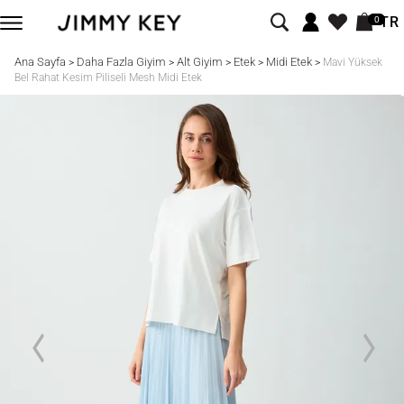
TR
0
Ana Sayfa
Daha Fazla Giyim
Alt Giyim
Etek
Midi Etek
>
>
>
>
>
Mavi Yüksek
Bel Rahat Kesim Piliseli Mesh Midi Etek