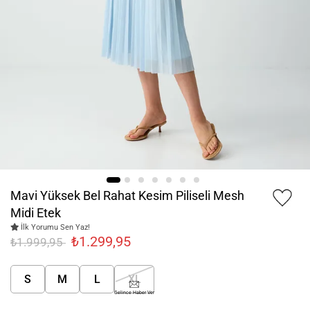
Mavi Yüksek Bel Rahat Kesim Piliseli Mesh
Midi Etek
İlk Yorumu Sen Yaz!
₺1.299,95
₺1.999,95
S
M
L
XL
Gelince Haber Ver