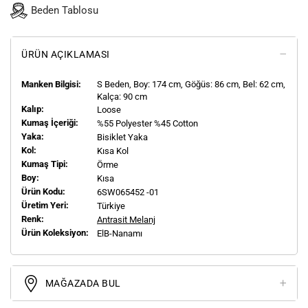
Beden Tablosu
ÜRÜN AÇIKLAMASI
Manken Bilgisi:
S
Beden, Boy:
174
cm, Göğüs: 86 cm, Bel: 62 cm,
Kalça: 90 cm
Kalıp:
Loose
Kumaş İçeriği:
%55 Polyester %45 Cotton
Yaka:
Bisiklet Yaka
Kol:
Kısa Kol
Kumaş Tipi:
Örme
Boy:
Kısa
Ürün Kodu:
6SW065452 -01
Üretim Yeri:
Türkiye
Renk:
Antrasit Melanj
Ürün Koleksiyon:
ElB-Nanamı
MAĞAZADA BUL