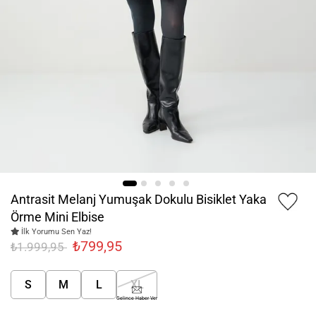
Antrasit Melanj Yumuşak Dokulu Bisiklet Yaka
Örme Mini Elbise
İlk Yorumu Sen Yaz!
₺799,95
₺1.999,95
S
M
L
XL
Gelince Haber Ver