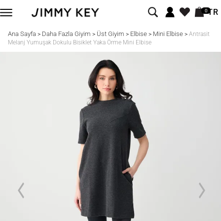
TR
0
Ana Sayfa
Daha Fazla Giyim
Üst Giyim
Elbise
Mini Elbise
>
>
>
>
>
Antrasit
Melanj Yumuşak Dokulu Bisiklet Yaka Örme Mini Elbise