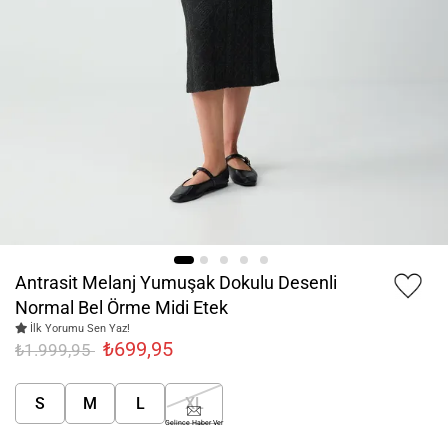
Antrasit Melanj Yumuşak Dokulu Desenli
Normal Bel Örme Midi Etek
İlk Yorumu Sen Yaz!
₺699,95
₺1.999,95
S
M
L
XL
Gelince Haber Ver