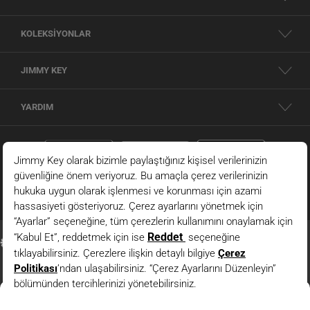
KOLEKSİYONLAR
JIMMY KEY
YARDIM
Antrasit Melanj Yumuşak Dokulu Desenli Normal Bel Örme