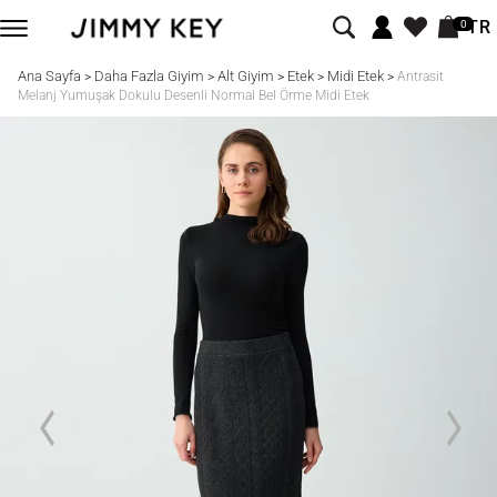
TR
0
Ana Sayfa
Daha Fazla Giyim
Alt Giyim
Etek
Midi Etek
>
>
>
>
>
Antrasit
Melanj Yumuşak Dokulu Desenli Normal Bel Örme Midi Etek