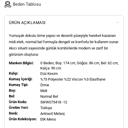
Beden Tablosu
ÜRÜN AÇIKLAMASI
Yumuşak dokulu örme yapısı ve desenli yüzeyiyle hareket kazanan
midi etek, normal bel formuyla dengeli ve konforlu bir kullanım sunar.
Akıcı silueti sayesinde günlük kombinlerde modern ve zarif bir
görünüm oluşturur.
Manken Bilgisi:
S
Beden, Boy:
174
cm, Göğüs: 86 cm, Bel: 62 cm,
Kalça: 90 cm
Kalıp:
Düz Kesim
Kumaş İçeriği:
%75 Polyester %22 Viscon %3 Elasthane
Kumaş Tipi:
Örme
Boy:
Midi
Bel:
Normal Bel
Ürün Kodu:
5WW075418 -12
Üretim Yeri:
Türkiye
Renk:
Antrasit Melanj
Ürün Koleksiyon:
EtK-Merıs