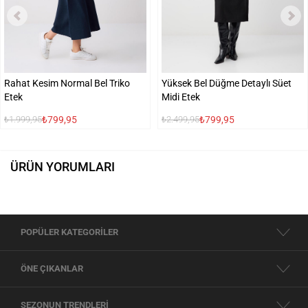
Rahat Kesim Normal Bel Triko
Yüksek Bel Düğme Detaylı Süet
Etek
Midi Etek
₺799,95
₺799,95
₺1.999,95
₺2.499,95
ÜRÜN YORUMLARI
POPÜLER KATEGORİLER
ÖNE ÇIKANLAR
SEZONUN TRENDLERİ