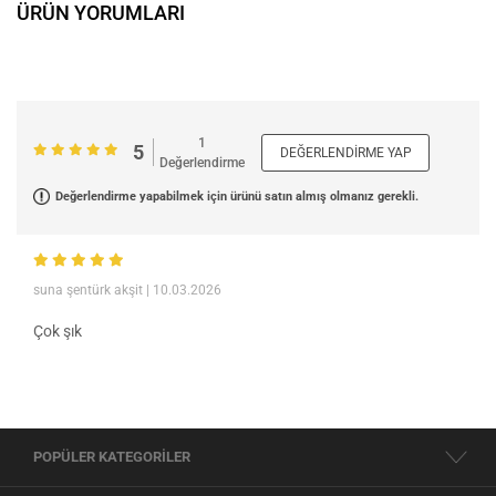
ÜRÜN YORUMLARI
1
5
DEĞERLENDIRME YAP
Değerlendirme
Değerlendirme yapabilmek için ürünü satın almış olmanız gerekli.
suna şentürk akşit
| 10.03.2026
Çok şık
POPÜLER KATEGORİLER