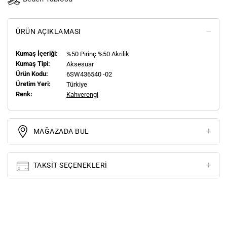
ÜRÜN AÇIKLAMASI
Kumaş İçeriği:
%50 Pirinç %50 Akrilik
Kumaş Tipi:
Aksesuar
Ürün Kodu:
6SW436540 -02
Üretim Yeri:
Türkiye
Renk:
Kahverengi
MAĞAZADA BUL
TAKSIT SEÇENEKLERI