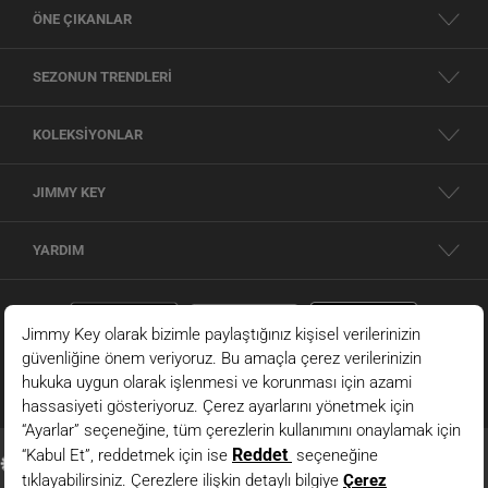
ÖNE ÇIKANLAR
SEZONUN TRENDLERİ
KOLEKSİYONLAR
JIMMY KEY
YARDIM