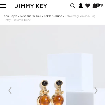
TR
0
Ana Sayfa
Aksesuar & Takı
Takılar
Küpe
>
>
>
>
Kahverengi Yuvarlak Taş
Detaylı Sallantılı Küpe