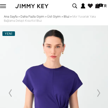
TR
0
Ana Sayfa
Daha Fazla Giyim
Üst Giyim
Bluz
>
>
>
>
Mor Yuvarlak Yaka
Bağlama Detaylı Kısa Kol Bluz
YENİ