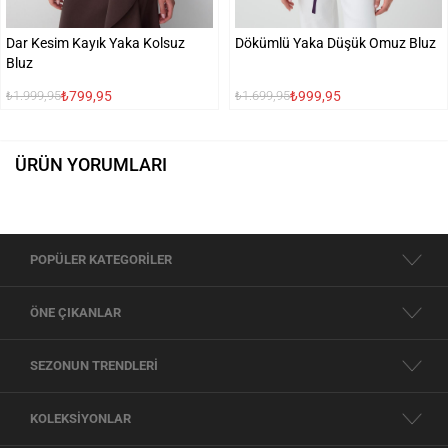
Dar Kesim Kayık Yaka Kolsuz
Dökümlü Yaka Düşük Omuz Bluz
Bluz
₺799,95
₺999,95
₺1.999,95
₺1.699,95
ÜRÜN YORUMLARI
POPÜLER KATEGORİLER
ÖNE ÇIKANLAR
SEZONUN TRENDLERİ
KOLEKSİYONLAR