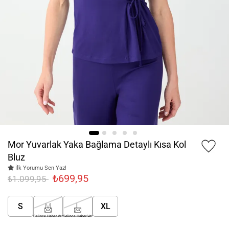
Mor Yuvarlak Yaka Bağlama Detaylı Kısa Kol
Bluz
İlk Yorumu Sen Yaz!
₺699,95
₺1.099,95
S
M
L
XL
Gelince Haber Ver
Gelince Haber Ver