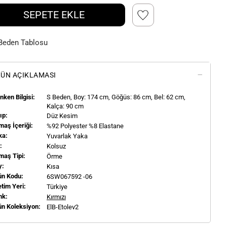
SEPETE EKLE
Beden Tablosu
ÜN AÇIKLAMASI
ken Bilgisi:
S
Beden, Boy:
174
cm, Göğüs: 86 cm, Bel: 62 cm,
Kalça: 90 cm
ıp:
Düz Kesim
aş İçeriği:
%92 Polyester %8 Elastane
ka:
Yuvarlak Yaka
l:
Kolsuz
maş Tipi:
Örme
y:
Kısa
ün Kodu:
6SW067592 -06
tim Yeri:
Türkiye
nk:
Kırmızı
ün Koleksiyon:
ElB-Etolev2