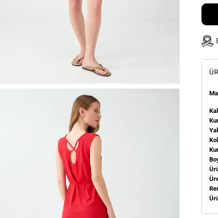
ÜR
Man
Kal
Kum
Ya
Ko
Ku
Bo
Ür
Üre
Re
Ür