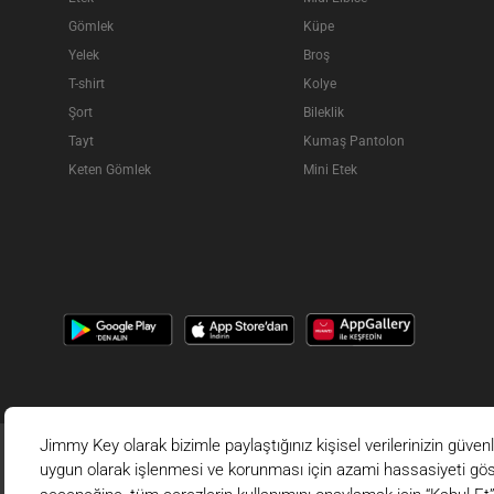
Gömlek
Küpe
Yelek
Broş
T-shirt
Kolye
Şort
Bileklik
Tayt
Kumaş Pantolon
Keten Gömlek
Mini Etek