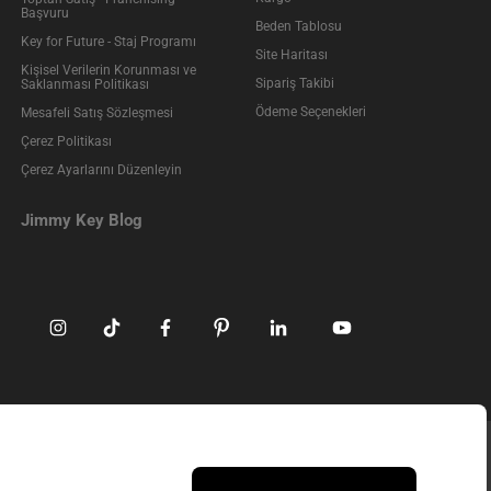
Başvuru
Beden Tablosu
Key for Future - Staj Programı
Site Haritası
Kişisel Verilerin Korunması ve
Sipariş Takibi
Saklanması Politikası
Ödeme Seçenekleri
Mesafeli Satış Sözleşmesi
Çerez Politikası
Çerez Ayarlarını Düzenleyin
Jimmy Key Blog