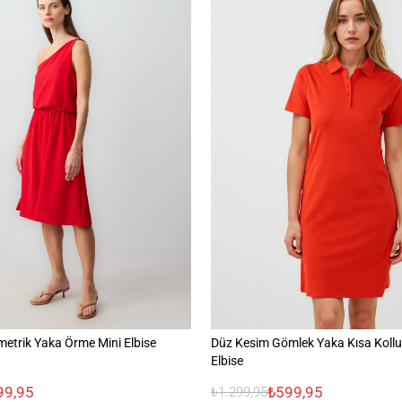
etrik Yaka Örme Mini Elbise
Düz Kesim Gömlek Yaka Kısa Kollu
Elbise
99,95
₺599,95
₺1.299,95