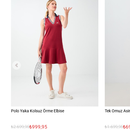
Polo Yaka Kolsuz Örme Elbise
Tek Omuz Asim
₺999,95
₺6
₺2.699,95
₺1.699,95