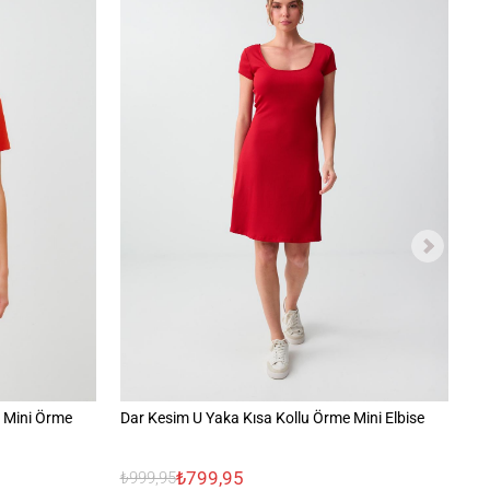
 Mini Örme
Dar Kesim U Yaka Kısa Kollu Örme Mini Elbise
Da
El
₺799,95
₺999,95
₺1