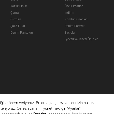
Yazlık Elbise
Özel Fırsatlar
Çanta
İndirim
Cüzdan
Kombin Önerileri
Şal & Fular
Denim Forever
Denim Pantolon
Basicler
Lyocell ve Tencel Ürünler