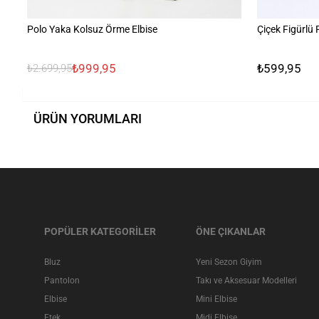
Polo Yaka Kolsuz Örme Elbise
Çiçek Figürlü
₺999,95
₺599,95
₺2.699,95
ÜRÜN YORUMLARI
POPÜLER KATEGORİLER
ÖNE ÇIKANLAR
Bluz
Yeni Sezon Giyim
Pantolon
Takı ve Aksesuar Modelleri
Elbise
Mini Elbise
Etek
Midi Elbise