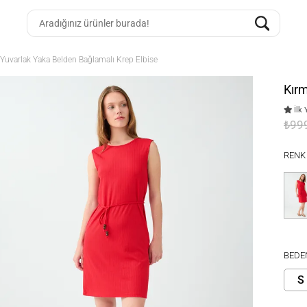
 Yuvarlak Yaka Belden Bağlamalı Krep Elbise
Kırm
İlk 
₺99
RENK
BEDE
S