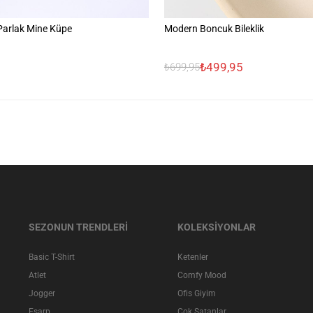
 Parlak Mine Küpe
Modern Boncuk Bileklik
₺499,95
₺699,95
SEZONUN TRENDLERİ
KOLEKSİYONLAR
Basic T-Shirt
Ketenler
Atlet
Comfy Mood
Jogger
Ofis Giyim
Eşarp
Çok Satanlar