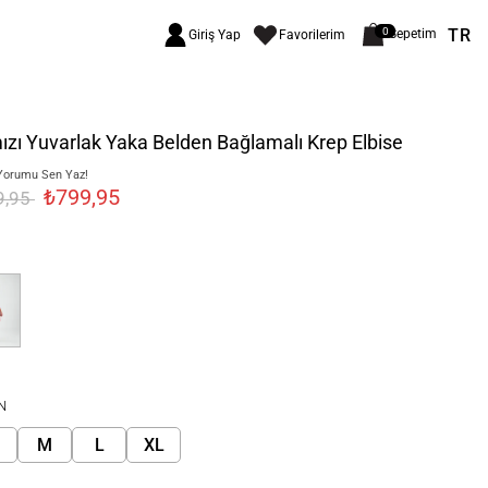
TR
0
Sepetim
Giriş Yap
Favorilerim
ızı Yuvarlak Yaka Belden Bağlamalı Krep Elbise
Yorumu Sen Yaz!
₺799,95
9,95
N
M
L
XL