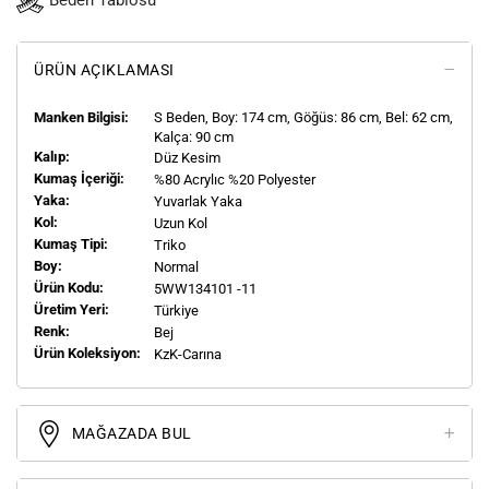
Beden Tablosu
ÜRÜN AÇIKLAMASI
Manken Bilgisi:
S
Beden, Boy:
174
cm, Göğüs: 86 cm, Bel: 62 cm,
Kalça: 90 cm
Kalıp:
Düz Kesim
Kumaş İçeriği:
%80 Acrylıc %20 Polyester
Yaka:
Yuvarlak Yaka
Kol:
Uzun Kol
Kumaş Tipi:
Triko
Boy:
Normal
Ürün Kodu:
5WW134101 -11
Üretim Yeri:
Türkiye
Renk:
Bej
Ürün Koleksiyon:
KzK-Carına
MAĞAZADA BUL