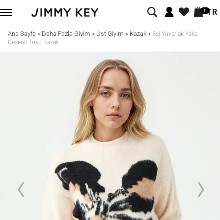
TR
0
Ana Sayfa
Daha Fazla Giyim
Üst Giyim
Kazak
>
>
>
>
Bej Yuvarlak Yaka
Desenli Triko Kazak