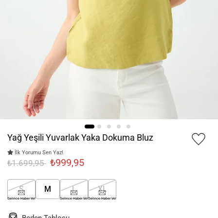
Yağ Yeşili Yuvarlak Yaka Dokuma Bluz
İlk Yorumu Sen Yaz!
₺999,95
₺1.699,95
S
M
L
XL
Gelince Haber Ver
Gelince Haber Ver
Gelince Haber Ver