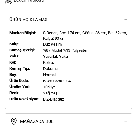
Beden Tablosu
ÜRÜN AÇIKLAMASI
Manken Bilgisi:
S
Beden, Boy:
174
cm, Göğüs: 86 cm, Bel: 62 cm,
Kalça: 90 cm
Kalıp:
Düz Kesim
Kumaş İçeriği:
%87 Modal %13 Polyester
Yaka:
Yuvarlak Yaka
Kol:
Kolsuz
Kumaş Tipi:
Dokuma
Boy:
Normal
Ürün Kodu:
6SW036802 -04
Üretim Yeri:
Türkiye
Renk:
Yağ Yeşili
Ürün Koleksiyon:
BlZ-Blacduz
MAĞAZADA BUL