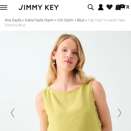
TR
0
Ana Sayfa
Daha Fazla Giyim
Üst Giyim
Bluz
>
>
>
>
Yağ Yeşili Yuvarlak Yaka
Dokuma Bluz