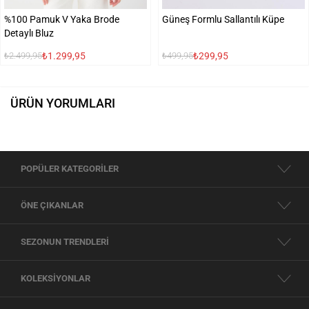
%100 Pamuk V Yaka Brode
Güneş Formlu Sallantılı Küpe
Detaylı Bluz
₺1.299,95
₺299,95
₺2.499,95
₺499,95
ÜRÜN YORUMLARI
POPÜLER KATEGORİLER
ÖNE ÇIKANLAR
SEZONUN TRENDLERİ
KOLEKSİYONLAR