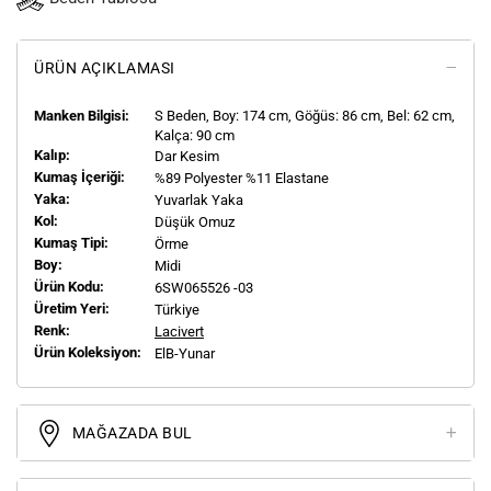
ÜRÜN AÇIKLAMASI
Manken Bilgisi:
S
Beden, Boy:
174
cm, Göğüs: 86 cm, Bel: 62 cm,
Kalça: 90 cm
Kalıp:
Dar Kesim
Kumaş İçeriği:
%89 Polyester %11 Elastane
Yaka:
Yuvarlak Yaka
Kol:
Düşük Omuz
Kumaş Tipi:
Örme
Boy:
Midi
Ürün Kodu:
6SW065526 -03
Üretim Yeri:
Türkiye
Renk:
Lacivert
Ürün Koleksiyon:
ElB-Yunar
MAĞAZADA BUL