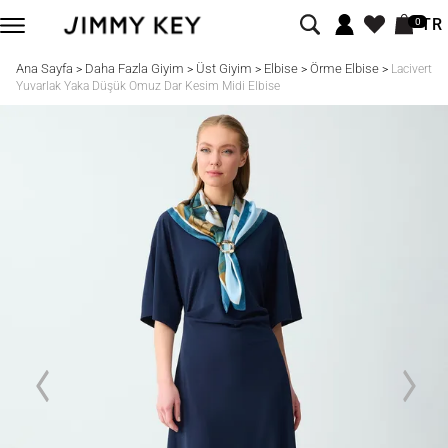
TR
0
Ana Sayfa
Daha Fazla Giyim
Üst Giyim
Elbise
Örme Elbise
>
>
>
>
>
Lacivert
Yuvarlak Yaka Düşük Omuz Dar Kesim Midi Elbise