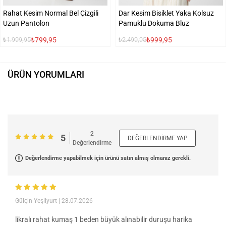
Rahat Kesim Normal Bel Çizgili
Dar Kesim Bisiklet Yaka Kolsuz
Uzun Pantolon
Pamuklu Dokuma Bluz
₺799,95
₺999,95
₺1.999,95
₺2.499,95
ÜRÜN YORUMLARI
2
5
DEĞERLENDIRME YAP
Değerlendirme
Değerlendirme yapabilmek için ürünü satın almış olmanız gerekli.
Gülçin Yeşilyurt
| 28.07.2026
likralı rahat kumaş 1 beden büyük alınabilir duruşu harika