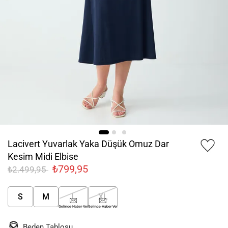
Lacivert Yuvarlak Yaka Düşük Omuz Dar
Kesim Midi Elbise
₺799,95
₺2.499,95
S
M
L
XL
Gelince Haber Ver
Gelince Haber Ver
Beden Tablosu