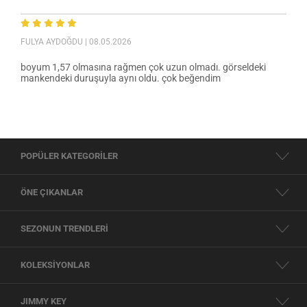
FULYA AYDOĞDU
| 08.05.2026
boyum 1,57 olmasına rağmen çok uzun olmadı. görseldeki
mankendeki duruşuyla aynı oldu. çok beğendim
POPÜLER KATEGORİLER
ÖNE ÇIKANLAR
SEZONUN TRENDLERİ
KOLEKSİYONLAR
JIMMY KEY