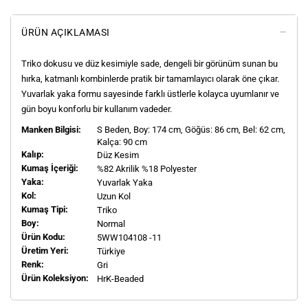
ÜRÜN AÇIKLAMASI
Triko dokusu ve düz kesimiyle sade, dengeli bir görünüm sunan bu
hırka, katmanlı kombinlerde pratik bir tamamlayıcı olarak öne çıkar.
Yuvarlak yaka formu sayesinde farklı üstlerle kolayca uyumlanır ve
gün boyu konforlu bir kullanım vadeder.
Manken Bilgisi:
S
Beden, Boy:
174
cm, Göğüs: 86 cm, Bel: 62 cm,
Kalça: 90 cm
Kalıp:
Düz Kesim
Kumaş İçeriği:
%82 Akrilik %18 Polyester
Yaka:
Yuvarlak Yaka
Kol:
Uzun Kol
Kumaş Tipi:
Triko
Boy:
Normal
Ürün Kodu:
5WW104108 -11
Üretim Yeri:
Türkiye
Renk:
Gri
Ürün Koleksiyon:
HrK-Beaded