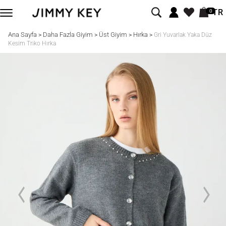
TR
0
Ana Sayfa
Daha Fazla Giyim
Üst Giyim
Hırka
>
>
>
>
Gri Yuvarlak Yaka Düz
Kesim Triko Hırka