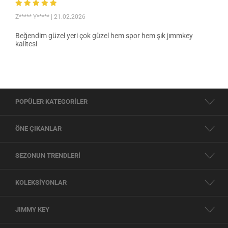
Z***** Y*****
| 21.02.2026
Beğendim güzel yeri çok güzel hem spor hem şık jımmkey
kalitesi
POPÜLER KATEGORİLER
ÖNE ÇIKANLAR
SEZONUN TRENDLERİ
KOLEKSİYONLAR
JIMMY KEY