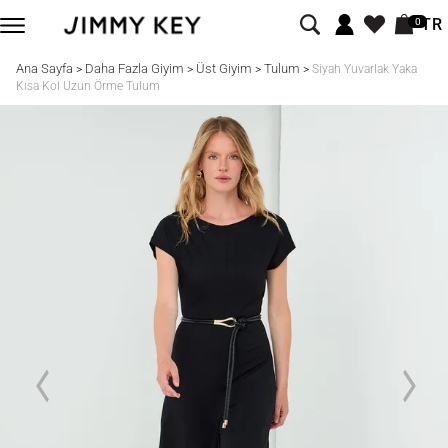
TR
0
Ana Sayfa
Daha Fazla Giyim
Üst Giyim
Tulum
>
>
>
>
Siyah Yuvarlak Yaka
Kısa Kol Uzun Örme Tulum