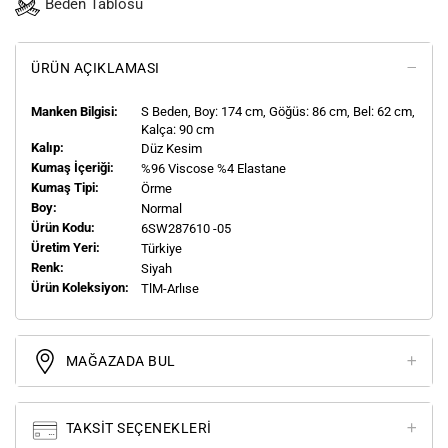
Beden Tablosu
ÜRÜN AÇIKLAMASI
Manken Bilgisi:
S
Beden, Boy:
174
cm, Göğüs: 86 cm, Bel: 62 cm,
Kalça: 90 cm
Kalıp:
Düz Kesim
Kumaş İçeriği:
%96 Viscose %4 Elastane
Kumaş Tipi:
Örme
Boy:
Normal
Ürün Kodu:
6SW287610 -05
Üretim Yeri:
Türkiye
Renk:
Siyah
Ürün Koleksiyon:
TlM-Arlıse
MAĞAZADA BUL
TAKSIT SEÇENEKLERI