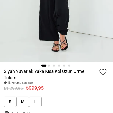
Siyah Yuvarlak Yaka Kısa Kol Uzun Örme
Tulum
İlk Yorumu Sen Yaz!
₺999,95
₺1.299,95
S
M
L