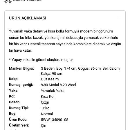
ÜRÜN AÇIKLAMASI
Yuvarlak yaka detayı ve kısa kollu formuyla modern bir görünüm
sunan bu triko kazak, yün karışımlı dokusuyla yumuşak ve konforlu
bir his verir. Desenli tasarımı sayesinde kombinlere dinamik ve özgün
bir hava katar.
* Yapay zeka ile görsel oluşturulmuştur
Manken Bilgisi:
S
Beden, Boy:
174
cm, Göğüs: 86 cm, Bel: 62 cm,
Kalça: 90 cm
Kalıp:
Düz Kesim
Kumaş İçeriği:
%80 Modal %20 Wool
Yaka:
Yuvarlak Yaka
Kol:
Kısa Kol
Desen:
Çizgi
Kumaş Tipi:
Triko
Boy:
Normal
Ürün Kodu:
5WW134090 -08
Üretim Yeri:
Çin