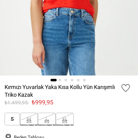
Kırmızı Yuvarlak Yaka Kısa Kollu Yün Karışımlı
Triko Kazak
₺999,95
₺1.499,95
S
M
L
XL
Gelince Haber Ver
Gelince Haber Ver
Gelince Haber Ver
Beden Tablosu