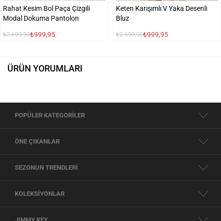
Rahat Kesim Bol Paça Çizgili
Keten Karışımlı V Yaka Desenli
Modal Dokuma Pantolon
Bluz
₺999,95
₺999,95
₺2.699,95
₺2.699,95
ÜRÜN YORUMLARI
POPÜLER KATEGORİLER
ÖNE ÇIKANLAR
SEZONUN TRENDLERİ
KOLEKSİYONLAR
JIMMY KEY