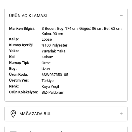
ÜRÜN AÇIKLAMASI
Manken Bilgisi:
S
Beden, Boy:
174
cm, Göğüs: 86 cm, Bel: 62 cm,
Kalça: 90 cm
Kalıp:
Loose
Kumaş İçeriği:
%100 Polyester
Yaka:
Yuvarlak Yaka
Kol:
Kolsuz
Kumaş Tipi:
Örme
Boy:
Uzun
Ürün Kodu:
6SW037350 -05
Üretim Yeri:
Türkiye
Renk:
Koyu Yeşil
Ürün Koleksiyon:
BlZ-Paldoram
MAĞAZADA BUL