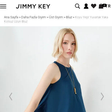
TR
0
Ana Sayfa
Daha Fazla Giyim
Üst Giyim
Bluz
>
>
>
>
Koyu Yeşil Yuvarlak Yaka
Kolsuz Uzun Bluz