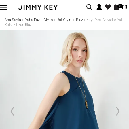
TR
0
Ana Sayfa
Daha Fazla Giyim
Üst Giyim
Bluz
>
>
>
>
Koyu Yeşil Yuvarlak Yaka
Kolsuz Uzun Bluz