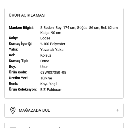
ÜRÜN AÇIKLAMASI
Manken Bilgisi:
S
Beden, Boy:
174
cm, Göğüs: 86 cm, Bel: 62 cm,
Kalça: 90 cm
Kalıp:
Loose
Kumaş İçeriği:
%100 Polyester
Yaka:
Yuvarlak Yaka
Kol:
Kolsuz
Kumaş Tipi:
Örme
Boy:
Uzun
Ürün Kodu:
6SW037350 -05
Üretim Yeri:
Türkiye
Renk:
Koyu Yeşil
Ürün Koleksiyon:
BlZ-Paldoram
MAĞAZADA BUL