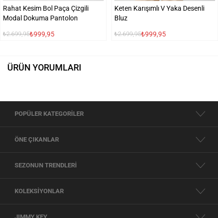
Rahat Kesim Bol Paça Çizgili
Keten Karışımlı V Yaka Desenli
Modal Dokuma Pantolon
Bluz
₺999,95
₺999,95
₺2.699,95
₺2.699,95
ÜRÜN YORUMLARI
POPÜLER KATEGORİLER
ÖNE ÇIKANLAR
SEZONUN TRENDLERİ
KOLEKSİYONLAR
JIMMY KEY