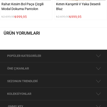
Rahat Kesim Bol Paça Çizgili
Keten Karışımlı V Yaka Desenli
Modal Dokuma Pantolon
Bluz
₺999,95
₺999,95
₺2.699,95
₺2.699,95
ÜRÜN YORUMLARI
POPÜLER KATEGORİLER
ÖNE ÇIKANLAR
SEZONUN TRENDLERİ
KOLEKSİYONLAR
JIMMY KEY