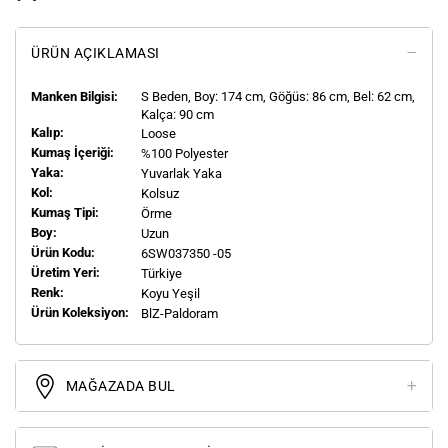
ÜRÜN AÇIKLAMASI
Manken Bilgisi:
S
Beden, Boy:
174
cm, Göğüs: 86 cm, Bel: 62 cm,
Kalça: 90 cm
Kalıp:
Loose
Kumaş İçeriği:
%100 Polyester
Yaka:
Yuvarlak Yaka
Kol:
Kolsuz
Kumaş Tipi:
Örme
Boy:
Uzun
Ürün Kodu:
6SW037350 -05
Üretim Yeri:
Türkiye
Renk:
Koyu Yeşil
Ürün Koleksiyon:
BlZ-Paldoram
MAĞAZADA BUL