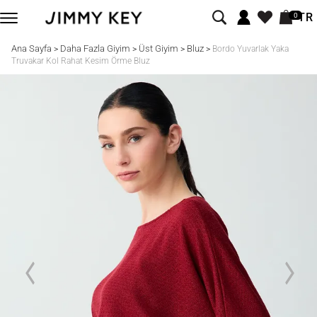
TR
0
Ana Sayfa
Daha Fazla Giyim
Üst Giyim
Bluz
>
>
>
>
Bordo Yuvarlak Yaka
Truvakar Kol Rahat Kesim Örme Bluz