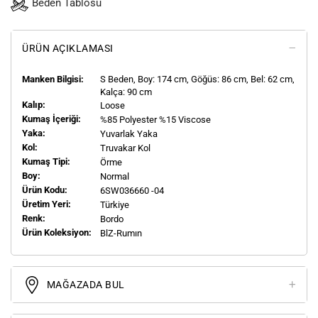
Beden Tablosu
ÜRÜN AÇIKLAMASI
Manken Bilgisi:
S
Beden, Boy:
174
cm, Göğüs: 86 cm, Bel: 62 cm,
Kalça: 90 cm
Kalıp:
Loose
Kumaş İçeriği:
%85 Polyester %15 Viscose
Yaka:
Yuvarlak Yaka
Kol:
Truvakar Kol
Kumaş Tipi:
Örme
Boy:
Normal
Ürün Kodu:
6SW036660 -04
Üretim Yeri:
Türkiye
Renk:
Bordo
Ürün Koleksiyon:
BlZ-Rumın
MAĞAZADA BUL