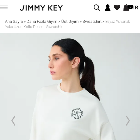
TR
0
Ana Sayfa
Daha Fazla Giyim
Üst Giyim
Sweatshirt
>
>
>
>
Beyaz Yuvarlak
Yaka Uzun Kollu Desenli Sweatshirt