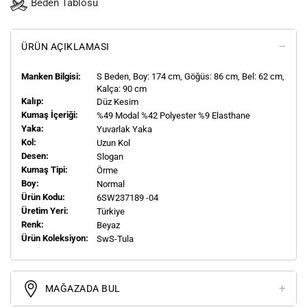
Beden Tablosu
ÜRÜN AÇIKLAMASI
Manken Bilgisi:
S
Beden, Boy:
174
cm, Göğüs: 86 cm, Bel: 62 cm,
Kalça: 90 cm
Kalıp:
Düz Kesim
Kumaş İçeriği:
%49 Modal %42 Polyester %9 Elasthane
Yaka:
Yuvarlak Yaka
Kol:
Uzun Kol
Desen:
Slogan
Kumaş Tipi:
Örme
Boy:
Normal
Ürün Kodu:
6SW237189 -04
Üretim Yeri:
Türkiye
Renk:
Beyaz
Ürün Koleksiyon:
SwS-Tula
MAĞAZADA BUL