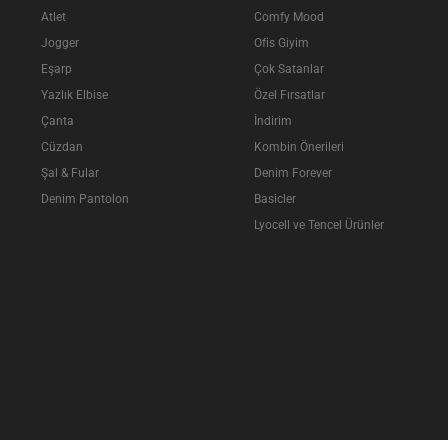
Atlet
Comfy Mood
Jogger
Ofis Giyim
Eşarp
Çok Satanlar
Yazlık Elbise
Özel Fırsatlar
Çanta
İndirim
Cüzdan
Kombin Önerileri
Şal & Fular
Denim Forever
Denim Pantolon
Basicler
Lyocell ve Tencel Ürünler