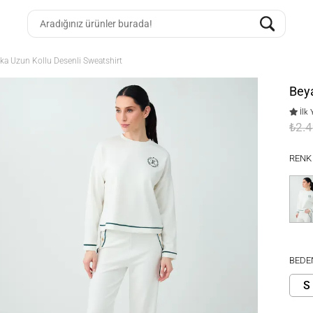
ka Uzun Kollu Desenli Sweatshirt
Beya
İlk 
₺2.
RENK
BEDE
S