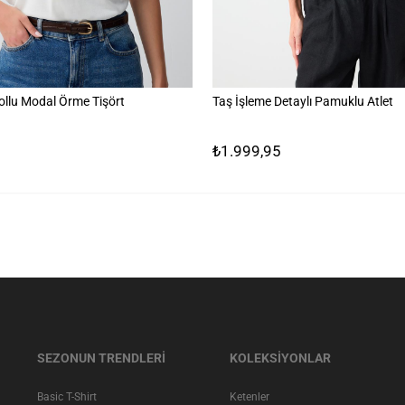
ollu Modal Örme Tişört
Taş İşleme Detaylı Pamuklu Atlet
₺1.999,95
SEZONUN TRENDLERİ
KOLEKSİYONLAR
Basic T-Shirt
Ketenler