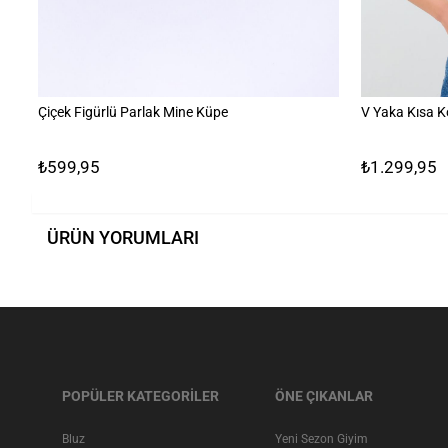
Çiçek Figürlü Parlak Mine Küpe
V Yaka Kısa K
₺599,95
₺1.299,95
ÜRÜN YORUMLARI
POPÜLER KATEGORİLER
ÖNE ÇIKANLAR
Bluz
Yeni Sezon Giyim