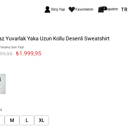
TR
0
Sepetim
Giriş Yap
Favorilerim
z Yuvarlak Yaka Uzun Kollu Desenli Sweatshirt
Yorumu Sen Yaz!
₺1.999,95
499,95
N
M
L
XL