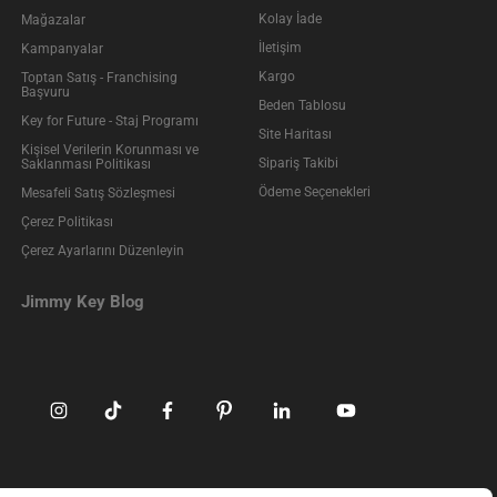
Kolay İade
Mağazalar
İletişim
Kampanyalar
Kargo
Toptan Satış - Franchising
Başvuru
Beden Tablosu
Key for Future - Staj Programı
Site Haritası
Kişisel Verilerin Korunması ve
Sipariş Takibi
Saklanması Politikası
Ödeme Seçenekleri
Mesafeli Satış Sözleşmesi
Çerez Politikası
Çerez Ayarlarını Düzenleyin
Jimmy Key Blog