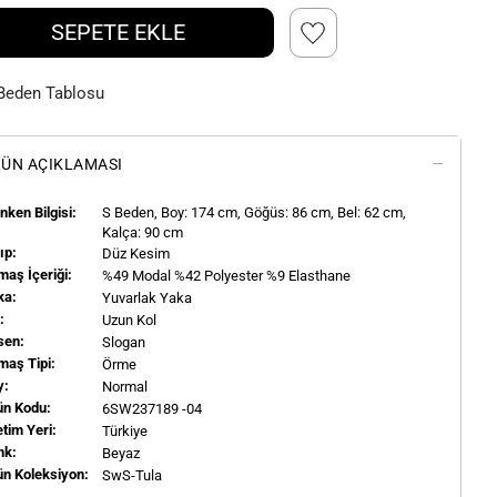
SEPETE EKLE
Beden Tablosu
ÜN AÇIKLAMASI
ken Bilgisi:
S
Beden, Boy:
174
cm, Göğüs: 86 cm, Bel: 62 cm,
Kalça: 90 cm
ıp:
Düz Kesim
aş İçeriği:
%49 Modal %42 Polyester %9 Elasthane
ka:
Yuvarlak Yaka
l:
Uzun Kol
sen:
Slogan
maş Tipi:
Örme
y:
Normal
ün Kodu:
6SW237189 -04
tim Yeri:
Türkiye
nk:
Beyaz
ün Koleksiyon:
SwS-Tula