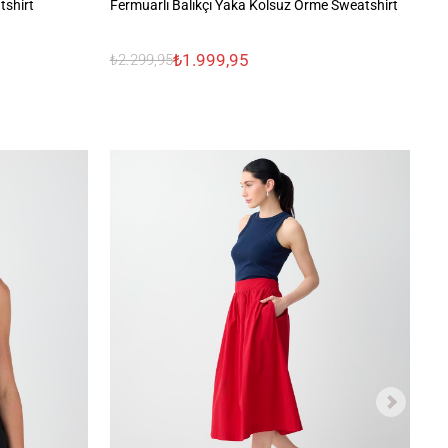
tshirt
Fermuarlı Balıkçı Yaka Kolsuz Örme Sweatshirt
%1
Bl
₺1.999,95
₺2.299,95
₺3