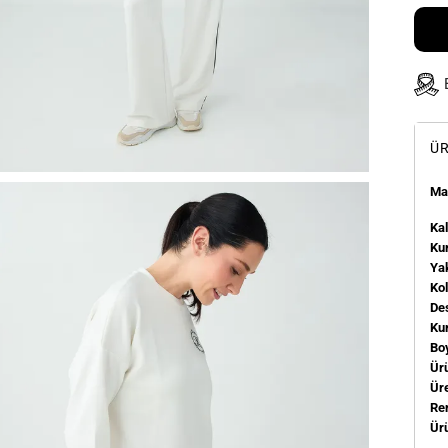
ÜR
Man
Kal
Kum
Ya
Ko
De
Ku
Bo
Ür
Üre
Re
Ür