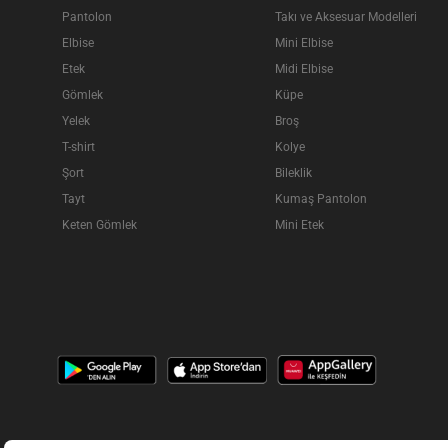
Pantolon
Takı ve Aksesuar Modelleri
Elbise
Mini Elbise
Etek
Midi Elbise
Gömlek
Küpe
Yelek
Broş
T-shirt
Kolye
Şort
Bileklik
Tayt
Kumaş Pantolon
Keten Gömlek
Mini Etek