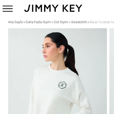
Ana Sayfa
Daha Fazla Giyim
Üst Giyim
Sweatshirt
>
>
>
>
Beyaz Yuvarlak Ya