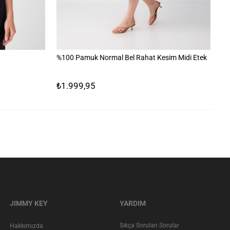
%100 Pamuk Normal Bel Rahat Kesim Midi Etek
%1
₺1.999,95
₺
JIMMY KEY
YARDIM
Sıkça Sorulan Sorular
Hakkımızda