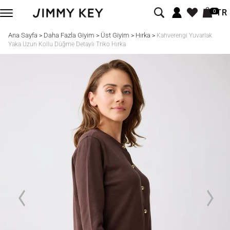
TR
0
Ana Sayfa
Daha Fazla Giyim
Üst Giyim
Hırka
>
>
>
>
Kahverengi Yuvarlak
Yaka Uzun Kollu Düğme Detaylı Triko Hırka