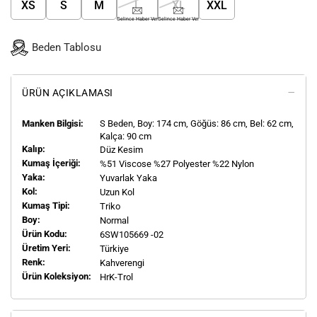
XS
S
M
L
XL
XXL
Gelince Haber Ver
Gelince Haber Ver
Beden Tablosu
ÜRÜN AÇIKLAMASI
Manken Bilgisi:
S
Beden, Boy:
174
cm, Göğüs: 86 cm, Bel: 62 cm,
Kalça: 90 cm
Kalıp:
Düz Kesim
Kumaş İçeriği:
%51 Viscose %27 Polyester %22 Nylon
Yaka:
Yuvarlak Yaka
Kol:
Uzun Kol
Kumaş Tipi:
Triko
Boy:
Normal
Ürün Kodu:
6SW105669 -02
Üretim Yeri:
Türkiye
Renk:
Kahverengi
Ürün Koleksiyon:
HrK-Trol