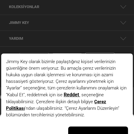
KOLEKSİYONLAR
JIMMY KEY
YARDIM
Kahverengi Yuvarlak Yaka Uzun Kollu Düğme Detaylı Triko
Hırka