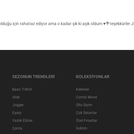
i olduğu için rahatsız ediyor ama o kadar şık ki aşık oldum ♥️💐teşekkürle
SEZONUN TRENDLERİ
KOLEKSİYONLAR
Basic T-Shirt
Ketenler
Atlet
Comfy Mood
Jogger
Ofis Giyim
Eşarp
Çok Satanlar
Yazlık Elbise
Özel Fırsatlar
Çanta
İndirim