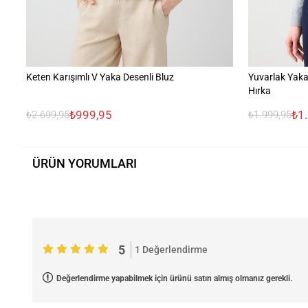
Keten Karışımlı V Yaka Desenli Bluz
Yuvarlak Yaka
Hırka
₺999,95
₺1
₺2.699,95
₺1.999,95
ÜRÜN YORUMLARI
5
1 Değerlendirme
Değerlendirme yapabilmek için ürünü satın almış olmanız gerekli.