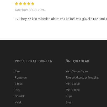
Ayfer Kurt
| 07.08.2026
170 boy 66 kilo m beden aldım çok kaliteli çok güzel biraz siml
POPÜLER KATEGORİLER
ÖNE ÇIKANLAR
Bluz
Yeni Sezon Giyim
Pantolon
Takı ve Aksesuar Modelleri
Elbise
Mini Elbise
Etek
Midi Elbise
Gömlek
Küpe
Yelek
Broş