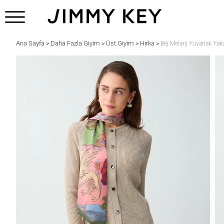
Ana Sayfa
Daha Fazla Giyim
Üst Giyim
Hırka
>
>
>
>
Bej Melanj Yuvarlak Yak