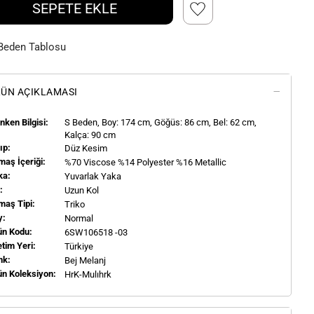
SEPETE EKLE
Beden Tablosu
ÜN AÇIKLAMASI
ken Bilgisi:
S
Beden, Boy:
174
cm, Göğüs: 86 cm, Bel: 62 cm,
Kalça: 90 cm
ıp:
Düz Kesim
aş İçeriği:
%70 Viscose %14 Polyester %16 Metallic
ka:
Yuvarlak Yaka
l:
Uzun Kol
maş Tipi:
Triko
y:
Normal
ün Kodu:
6SW106518 -03
tim Yeri:
Türkiye
nk:
Bej Melanj
ün Koleksiyon:
HrK-Mulıhrk