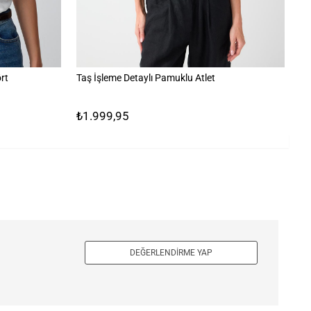
rt
Taş İşleme Detaylı Pamuklu Atlet
Çi
₺1.999,95
₺
DEĞERLENDIRME YAP