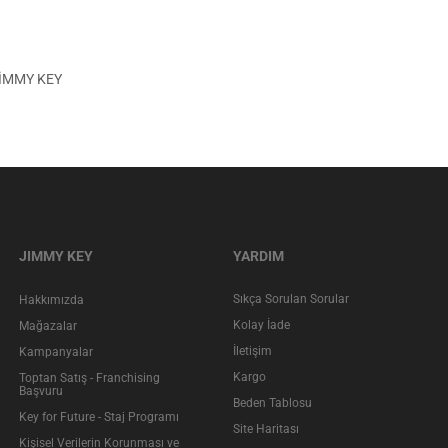
r JİMMY KEY
JIMMY KEY
YARDIM
Sıkça Sorulan Sorular
Hakkımızda
Kolay İade
Mağazalar
İletişim
Kampanyalar
Kargo
Toptan Satış - Franchising
Başvuru
Beden Tablosu
Key for Future - Staj Programı
Site Haritası
Kişisel Verilerin Korunması ve