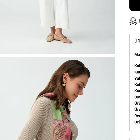
ÜR
Man
Kal
Kum
Ya
Ko
Ku
Bo
Ür
Üre
Re
Ür