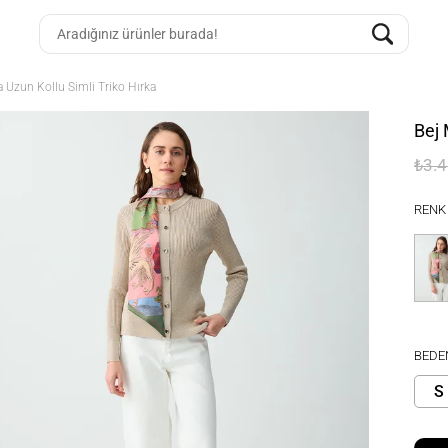
a Uzun Kollu Simli Triko Hırka
Bej 
₺3.
RENK
BEDE
S