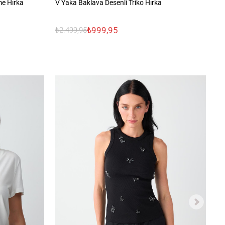
me Hırka
V Yaka Baklava Desenli Triko Hırka
Ra
₺999,95
₺2.499,95
₺3