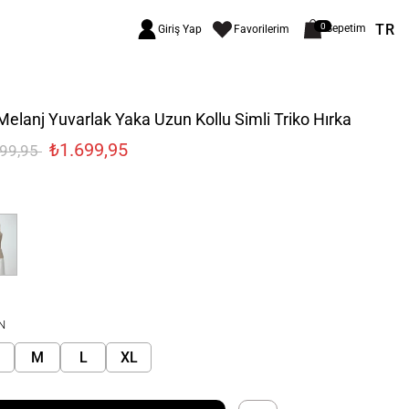
TR
0
Sepetim
Giriş Yap
Favorilerim
Melanj Yuvarlak Yaka Uzun Kollu Simli Triko Hırka
₺1.699,95
499,95
N
M
L
XL