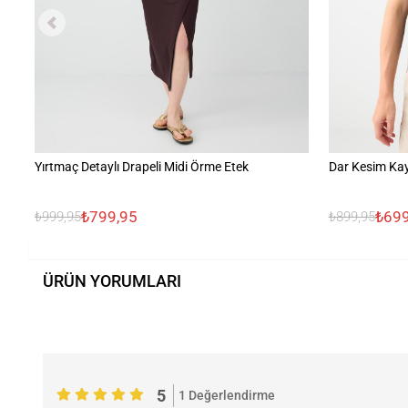
Yırtmaç Detaylı Drapeli Midi Örme Etek
Dar Kesim Kay
₺799,95
₺699
₺999,95
₺899,95
ÜRÜN YORUMLARI
5
1 Değerlendirme