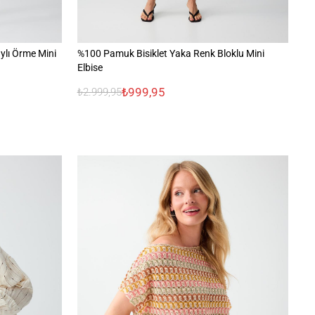
ylı Örme Mini
%100 Pamuk Bisiklet Yaka Renk Bloklu Mini
Ya
Elbise
₺999,95
₺2.999,95
₺1