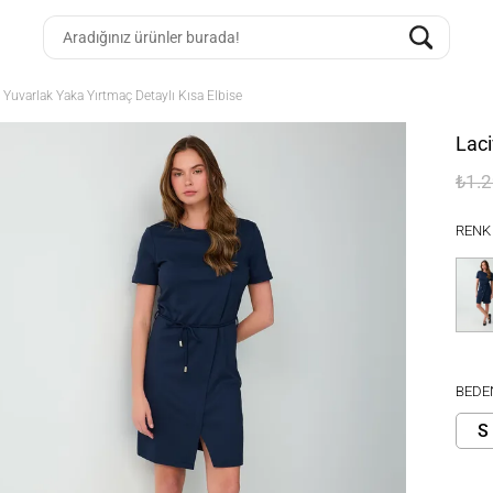
t Yuvarlak Yaka Yırtmaç Detaylı Kısa Elbise
Laci
₺1.
RENK
BEDE
S