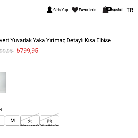
TR
0
Sepetim
Giriş Yap
Favorilerim
vert Yuvarlak Yaka Yırtmaç Detaylı Kısa Elbise
₺799,95
299,95
N
M
L
XL
Gelince Haber Ver
Gelince Haber Ver