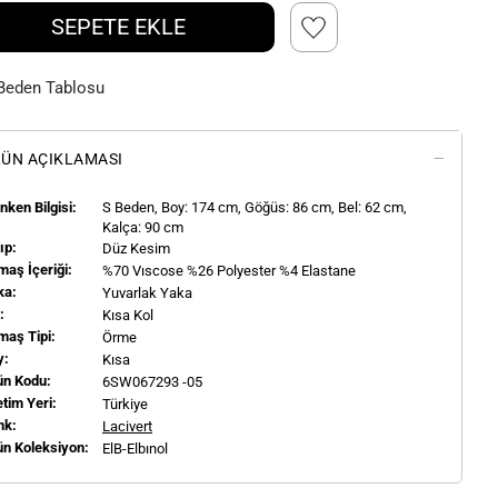
SEPETE EKLE
Beden Tablosu
ÜN AÇIKLAMASI
ken Bilgisi:
S
Beden, Boy:
174
cm, Göğüs: 86 cm, Bel: 62 cm,
Kalça: 90 cm
ıp:
Düz Kesim
aş İçeriği:
%70 Vıscose %26 Polyester %4 Elastane
ka:
Yuvarlak Yaka
l:
Kısa Kol
maş Tipi:
Örme
y:
Kısa
ün Kodu:
6SW067293 -05
tim Yeri:
Türkiye
nk:
Lacivert
ün Koleksiyon:
ElB-Elbınol