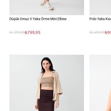
Düşük Omuz V Yaka Örme Mini Elbise
Polo Yaka Kıs
₺799,95
₺9
₺1.299,95
₺2.499,95