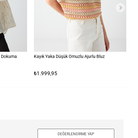
li Dokuma
Kayık Yaka Düşük Omuzlu Ajurlu Bluz
Yü
Pa
₺1.999,95
₺2
DEĞERLENDIRME YAP