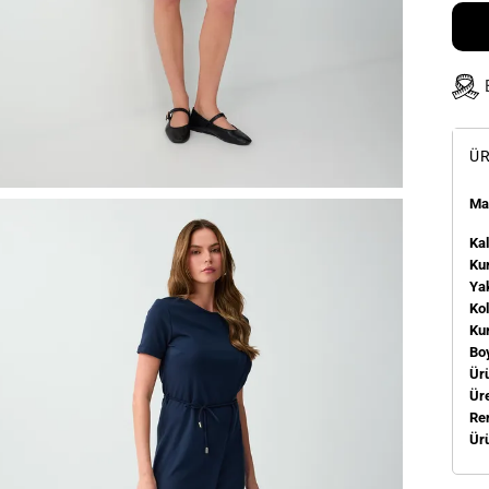
ÜR
Man
Kal
Kum
Ya
Ko
Ku
Bo
Ür
Üre
Re
Ür