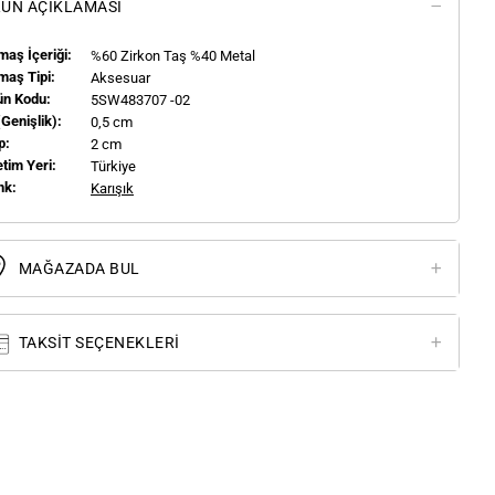
ÜN AÇIKLAMASI
aş İçeriği:
%60 Zirkon Taş %40 Metal
maş Tipi:
Aksesuar
ün Kodu:
5SW483707 -02
(genişlik):
0,5 cm
p:
2 cm
tim Yeri:
Türkiye
nk:
Karışık
MAĞAZADA BUL
TAKSIT SEÇENEKLERI