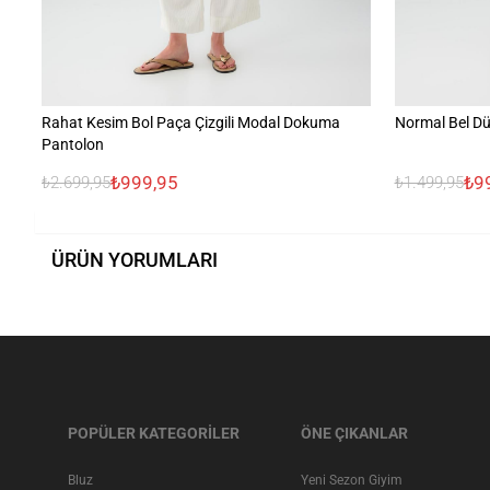
Rahat Kesim Bol Paça Çizgili Modal Dokuma
Normal Bel Dü
Pantolon
₺999,95
₺9
₺2.699,95
₺1.499,95
ÜRÜN YORUMLARI
POPÜLER KATEGORİLER
ÖNE ÇIKANLAR
Bluz
Yeni Sezon Giyim