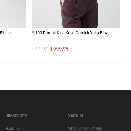
Elbise
%100 Pamuk Kısa Kollu Gömlek Yaka Bluz
%1
₺999,95
₺2.499,95
₺2
JIMMY KEY
YARDIM
Sıkça Sorulan Sorular
Hakkımızda