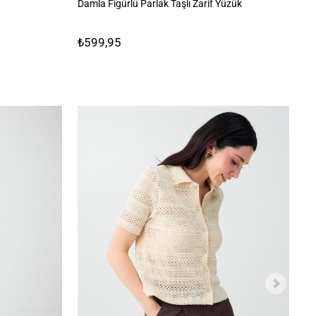
Damla Figürlü Parlak Taşlı Zarif Yüzük
Se
₺599,95
₺