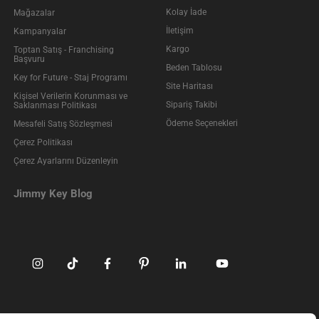
Kolay İade
Mağazalar
İletişim
Kampanyalar
Kargo
Toptan Satış - Franchising
Başvuru
Beden Tablosu
Key for Future - Staj Programı
Site Haritası
Kişisel Verilerin Korunması ve
Sipariş Takibi
Saklanması Politikası
Ödeme Seçenekleri
Mesafeli Satış Sözleşmesi
Çerez Politikası
Çerez Ayarlarını Düzenleyin
Jimmy Key Blog