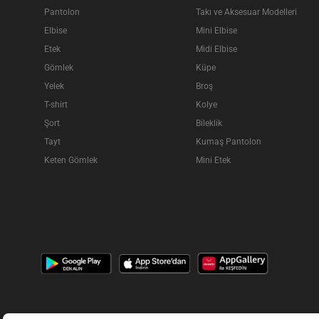
Pantolon
Takı ve Aksesuar Modelleri
Elbise
Mini Elbise
Etek
Midi Elbise
Gömlek
Küpe
Yelek
Broş
T-shirt
Kolye
Şort
Bileklik
Tayt
Kumaş Pantolon
Keten Gömlek
Mini Etek