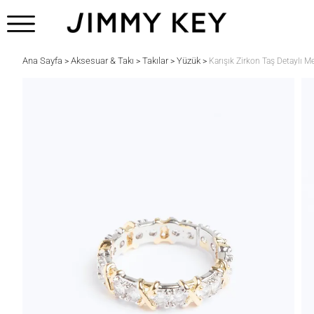
Ana Sayfa
Aksesuar & Takı
Takılar
Yüzük
>
>
>
>
Karışık Zirkon Taş Detaylı M