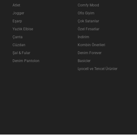
Atlet
Comfy Mood
Jogger
Ofis Giyim
Eşarp
Çok Satanlar
Yazlık Elbise
Özel Fırsatlar
Çanta
İndirim
Cüzdan
Kombin Önerileri
Şal & Fular
Denim Forever
Denim Pantolon
Basicler
Lyocell ve Tencel Ürünler