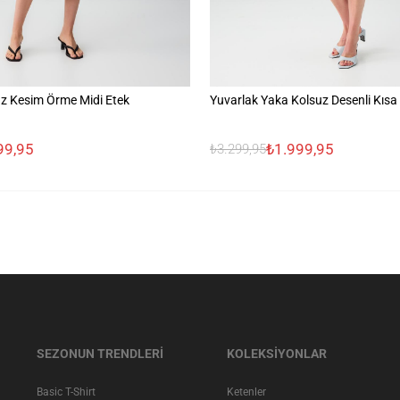
z Kesim Örme Midi Etek
Yuvarlak Yaka Kolsuz Desenli Kısa 
99,95
₺1.999,95
₺3.299,95
SEZONUN TRENDLERİ
KOLEKSİYONLAR
Basic T-Shirt
Ketenler