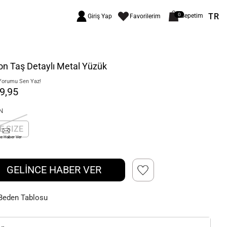
TR
0
Sepetim
Giriş Yap
Favorilerim
on Taş Detaylı Metal Yüzük
Yorumu Sen Yaz!
9,95
N
E SIZE
ce Haber Ver
GELİNCE HABER VER
Beden Tablosu