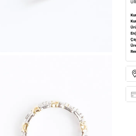
ÜR
Kum
Ku
Ür
En
Ça
Üre
Re