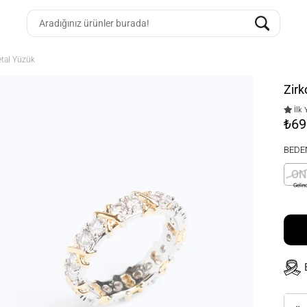
etal Yüzük
Zirk
İlk 
₺69
BEDE
ON
Gelin