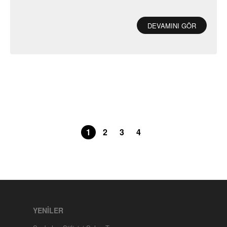
DEVAMINI GÖR
1
2
3
4
YENİLER