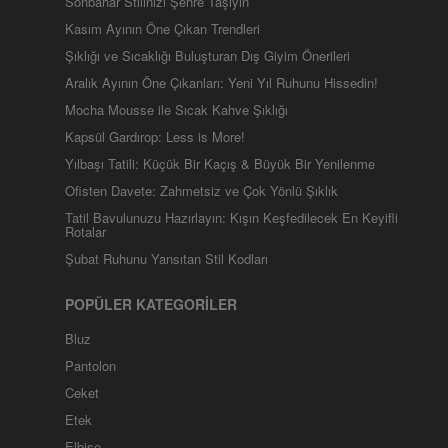
Sonbahar Stilinizi Şehre Taşıyın
Kasım Ayının Öne Çıkan Trendleri
Şıklığı ve Sıcaklığı Buluşturan Dış Giyim Önerileri
Aralık Ayının Öne Çıkanları: Yeni Yıl Ruhunu Hissedin!
Mocha Mousse ile Sıcak Kahve Şıklığı
Kapsül Gardırop: Less is More!
Yılbaşı Tatili: Küçük Bir Kaçış & Büyük Bir Yenilenme
Ofisten Davete: Zahmetsiz ve Çok Yönlü Şıklık
Tatil Bavulunuzu Hazırlayın: Kışın Keşfedilecek En Keyifli
Rotalar
Şubat Ruhunu Yansıtan Stil Kodları
POPÜLER KATEGORİLER
Bluz
Pantolon
Ceket
Etek
Elbise