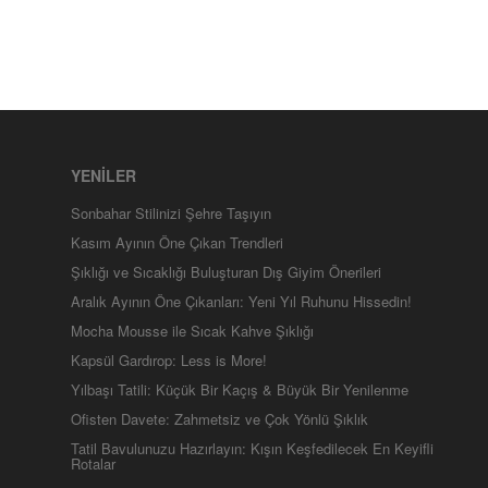
YENİLER
Sonbahar Stilinizi Şehre Taşıyın
Kasım Ayının Öne Çıkan Trendleri
Şıklığı ve Sıcaklığı Buluşturan Dış Giyim Önerileri
Aralık Ayının Öne Çıkanları: Yeni Yıl Ruhunu Hissedin!
Mocha Mousse ile Sıcak Kahve Şıklığı
Kapsül Gardırop: Less is More!
Yılbaşı Tatili: Küçük Bir Kaçış & Büyük Bir Yenilenme
Ofisten Davete: Zahmetsiz ve Çok Yönlü Şıklık
Tatil Bavulunuzu Hazırlayın: Kışın Keşfedilecek En Keyifli
Rotalar