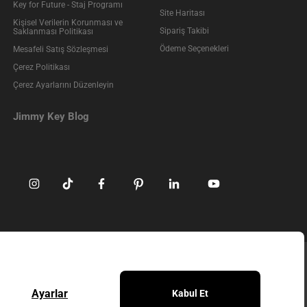
Key for Future - Staj Programı
Site Haritası
Kişisel Verilerin Korunması ve
Sipariş Takibi
Saklanması Politikası
Ödeme Seçenekleri
Mesafeli Satış Sözleşmesi
Çerez Politikası
Çerez Ayarlarını Düzenleyin
Jimmy Key Blog