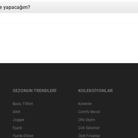
 ne yapacağım?
SEZONUN TRENDLERİ
KOLEKSİYONLAR
Basic T-Shirt
Ketenler
Atlet
Comfy Mood
Jogger
Ofis Giyim
Eşarp
Çok Satanlar
Yazlık Elbise
Özel Fırsatlar