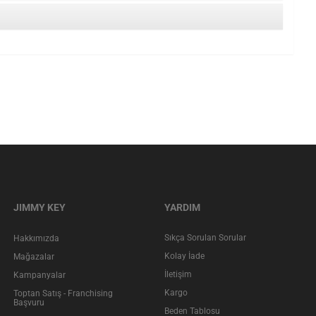
JIMMY KEY
YARDIM
Sıkça Sorulan Sorular
Hakkımızda
Kolay İade
Mağazalar
İletişim
Kampanyalar
Kargo
Toptan Satış - Franchising
Başvuru
Beden Tablosu