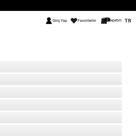
TR
0
Sepetim
Giriş Yap
Favorilerim