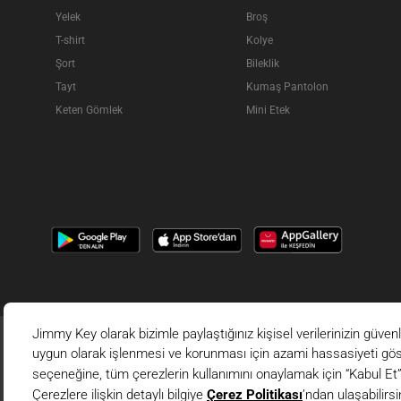
Yelek
Broş
T-shirt
Kolye
Şort
Bileklik
Tayt
Kumaş Pantolon
Keten Gömlek
Mini Etek