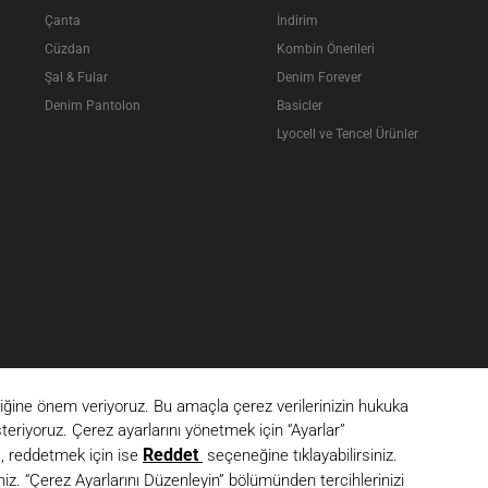
Çanta
İndirim
Cüzdan
Kombin Önerileri
Şal & Fular
Denim Forever
Denim Pantolon
Basicler
Lyocell ve Tencel Ürünler