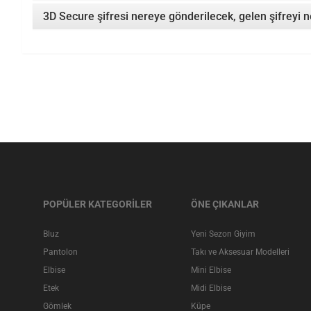
3D Secure şifresi nereye gönderilecek, gelen şifreyi
POPÜLER KATEGORİLER
ÖNE ÇIKANLAR
Bluz
Yeni Sezon Giyim
Pantolon
Takı ve Aksesuar Modelleri
Elbise
Mini Elbise
Etek
Midi Elbise
Gömlek
Küpe