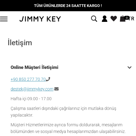
TÜM ÜRÜNLERDE 24 SAATTE KARGO !
TR
0
İletişim
Online Müşteri İletişimi
+90 850 277 70 70
destek@jimmykey.com
Hafta içi 09.00 - 17.00
Çalışma saatleri dışındaki çağrılarınız için mutlaka dönüş
yapılacaktır.
Müşteri Hizmetlerimize ayrıca formu doldurarak, mesajlarım
bölümünden ve sosyal medya hesaplarımızdan ulaşabilirsiniz.